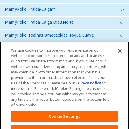
MamyPoko Fralda-Calça™
MamyPoko Fralda-Calça Dia&Noite
MamyPoko Toalhas Umedecidas Toque Suave
MamyPoko Toalhas Umedecidas Recém-Nascido
We use cookies to improve your experience on our
website, to personalize content and ads and to analyze
MamyPoko Toalhas Umedecidas Dia&Noite
our traffic. We share information about your use of our
website with our advertising and analytics partners, who
may combine it with other information that you have
provided to them or that they have collected from your
use of their services. Please see our
Privacy Policy
for
more details. Please click [Cookie Settings] to customize
Brasil
your cookie settings. You can withdraw your consent at
any time via the hover button appears on the bottom left
of our website.
Fale conosco
Cookie Settings
Global Website