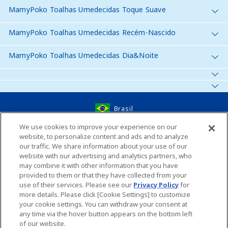
MamyPoko Toalhas Umedecidas Toque Suave
MamyPoko Toalhas Umedecidas Recém-Nascido
MamyPoko Toalhas Umedecidas Dia&Noite
Brasil
We use cookies to improve your experience on our
website, to personalize content and ads and to analyze
Fale conosco
our traffic. We share information about your use of our
website with our advertising and analytics partners, who
Global Website
may combine it with other information that you have
provided to them or that they have collected from your
use of their services. Please see our
Privacy Policy
for
Unicharm do Brasil
Mapa do Site
more details. Please click [Cookie Settings] to customize
your cookie settings. You can withdraw your consent at
Termos e Condições de uso do Site
Ambiente recomendado
any time via the hover button appears on the bottom left
of our website.